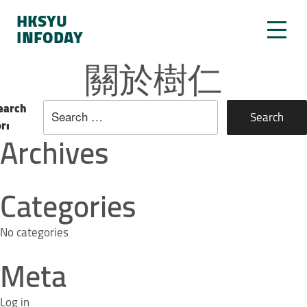
HKSYU
INFODAY
關於樹仁
earch
or:
Archives
Categories
No categories
Meta
Log in