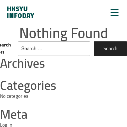
HKSYU
INFODAY
Nothing Found
earch
or:
Archives
Categories
No categories
Meta
Log in