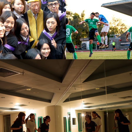
Video Title
Video category