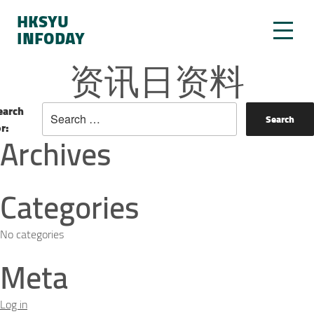
HKSYU
INFODAY
资讯日资料
earch
or:
Archives
Categories
No categories
Meta
Log in