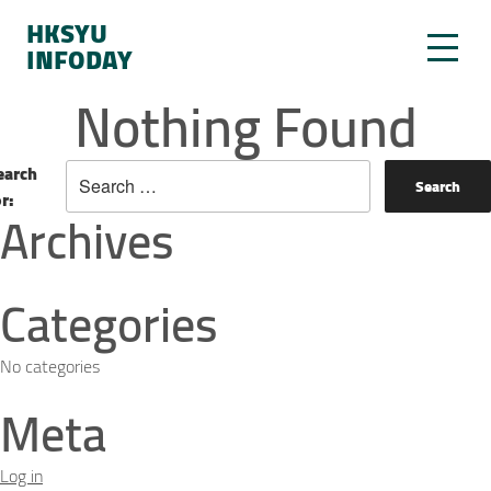
HKSYU
INFODAY
Nothing Found
earch
or:
Archives
Categories
No categories
Meta
Log in