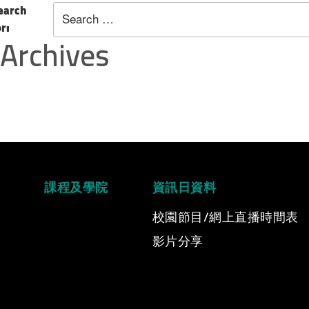
earch
or:
Archives
課程及學院
資訊日資料
校園節目/網上直播時間表
影片分享
Video Title
Video category