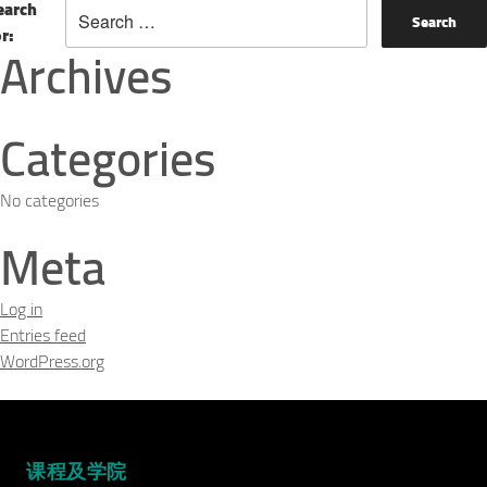
earch
or:
Archives
Categories
No categories
Meta
Log in
Entries feed
WordPress.org
课程及学院