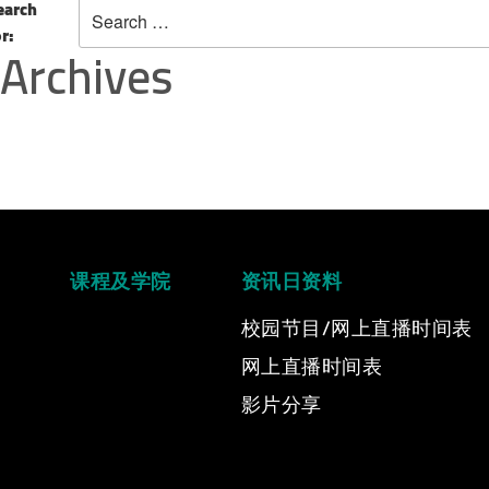
earch
or:
Archives
课程及学院
资讯日资料
校园节目/网上直播时间表
网上直播时间表
Video Title
影片分享
Video category