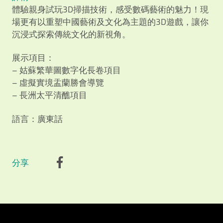
體驗親身試玩3D掃描技術，感受數碼藝術的魅力！現
場更有以重塑中國藝術及文化為主題的3D遊戲，讓你
沉浸式探索傳統文化的新視角。
展示項目：
– 姑蘇繁華圖數字化長卷項目
– 虛擬實境盂蘭勝會導覽
– 長洲太平清醮項目
語言：廣東話
Video Title
Video category
分享