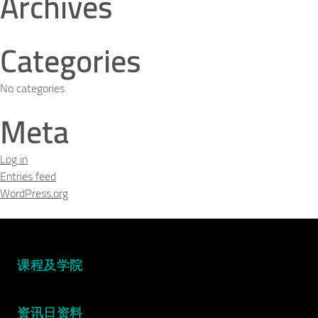
Archives
Categories
No categories
Meta
Log in
Entries feed
WordPress.org
课程及学院
资讯日资料