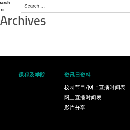
earch
or:
Archives
课程及学院
资讯日资料
校园节目/网上直播时间表
网上直播时间表
Video Title
影片分享
Video category