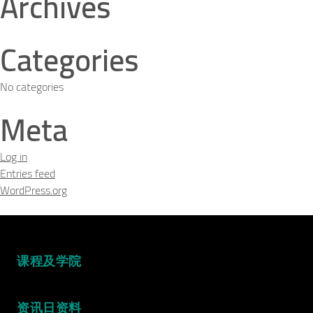
Archives
Categories
No categories
Meta
Log in
Entries feed
WordPress.org
课程及学院
资讯日资料