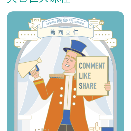
Video Title
Video category